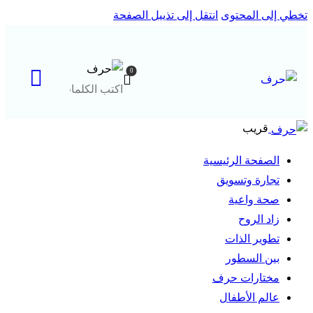
ى المحتوى
انتقل إلى تذييل الصفحة
0
قريب
لصفحة الرئيسية
جارة وتسويق
حة واعية
د الروح
طوير الذات
ين السطور
ختارات حرف
الم الأطفال