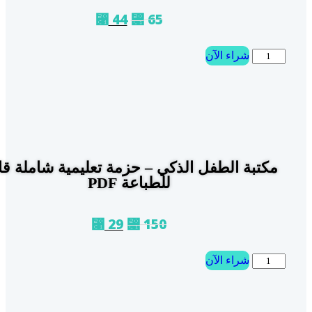
44
65
⃁
⃁
شراء الآن
كتبة الطفل الذكي – حزمة تعليمية شاملة قابلة
للطباعة PDF
29
150
⃁
⃁
شراء الآن