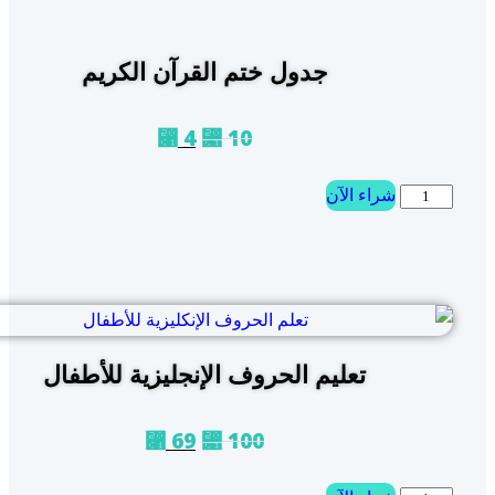
جدول ختم القرآن الكريم
4
10
⃁
⃁
شراء الآن
تعليم الحروف الإنجليزية للأطفال
69
100
⃁
⃁