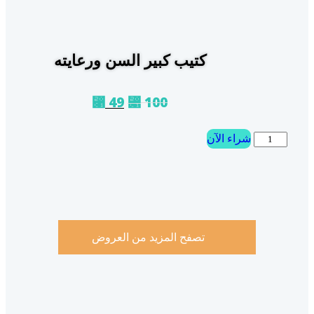
كتيب كبير السن ورعايته
49
100
⃁
⃁
شراء الآن
تصفح المزيد من العروض