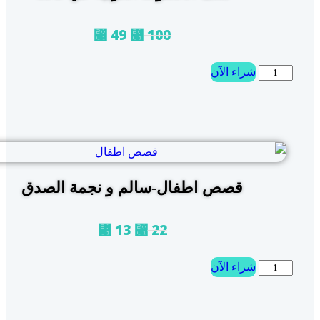
49
100
⃁
⃁
شراء الآن
قصص اطفال-سالم و نجمة الصدق
13
22
⃁
⃁
شراء الآن