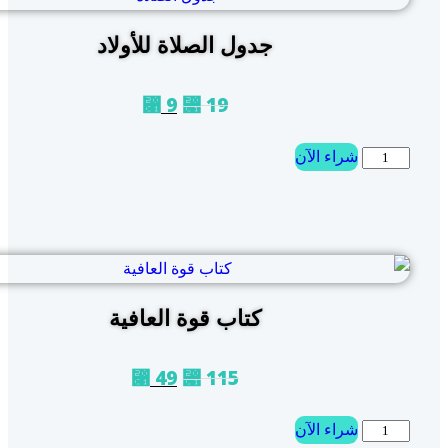
جدول الصلاة للأولاد
9
19
⃁
⃁
شراء الآن
كتاب قوة العافية
49
115
⃁
⃁
شراء الآن