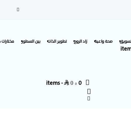
تسويق
صحة واعية
زاد الروح
تطوير الذات
بين السطور
مختارات 
-
0 items
⃁ 0
0