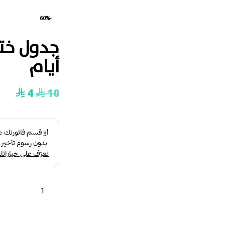
-60%
أيام
4
10
⃁
⃁