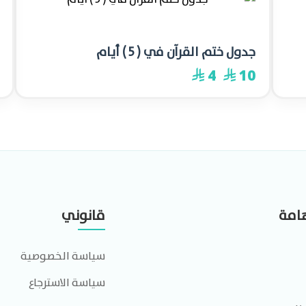
-60%
جدول ختم القرآن في ( 5 ) أيام
4
10
⃁
⃁
هامة
قانوني
سياسة الخصوصية
سياسة الاسترجاع