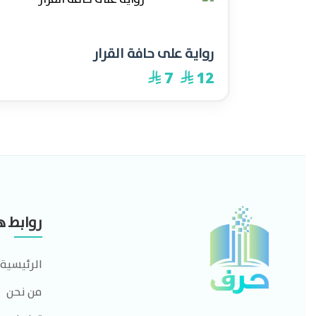
-42%
رواية على حافة القرار
7
12
⃁
⃁
روابط 
الرئيسية
من نحن