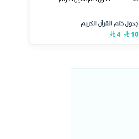
-60%
جدول ختم القرآن الكريم
4
10
⃁
⃁