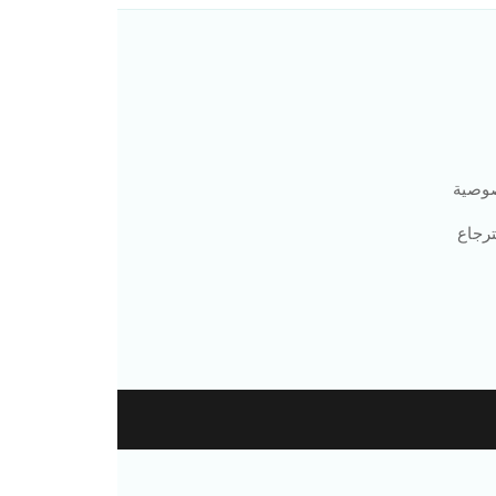
وصية
رجاع