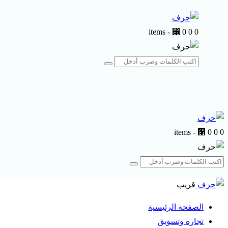
-
⃁ 0
0
0 items
-
⃁ 0
0
0 items
قريب
الصفحة الرئيسية
تجارة وتسويق