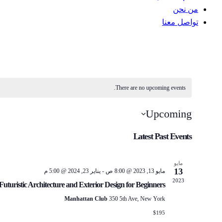
من نحن
تواصل معنا
instagram
tik-
tok
There are no upcoming events.
Upcoming
Select
Latest Past Events
date.
مايو
13
مايو 13, 2023 @ 8:00 ص
-
يناير 23, 2024 @ 5:00 م
2023
Futuristic Architecture and Exterior Design for Beginners
Manhattan Club
350 5th Ave, New York
$195