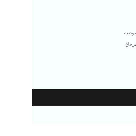
وصية
رجاع