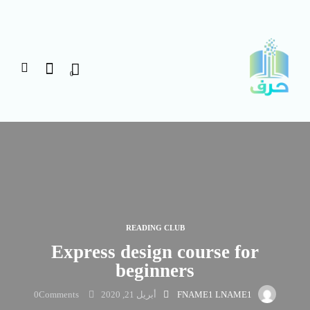
0
READING CLUB
Express design course for
beginners
FNAME1 LNAME1
أبريل 21, 2020
Comments
0