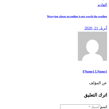
القادم
Worrying about an ending is not worth the reading
أبريل 21, 2020
FName1 LName1
عن المؤلف
facebook-
instagram
dribble-
twitter-
اترك التعليق
new
new
1
اسم