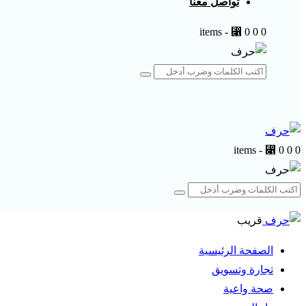
تواصل معنا
-
⃁ 0
0
0 items
-
⃁ 0
0
0 items
قريب
الصفحة الرئيسية
تجارة وتسويق
صحة واعية