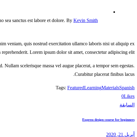
no sea sanctus est labore et dolore. By
Kevin Smith
im veniam, quis nostrud exercitation ullamco laboris nisi ut aliquip ex
reprehenderit. Lorem ipsum dolor sit amet, consectetur adipiscing elit.
od. Nullam scelerisque massa vel augue placerat, a tempor sem egestas.
Curabitur placerat finibus lacus.
Tags:
Featured
Learning
Materials
Spanish
0
Likes
السابقة
تصفّح
Express design course for beginners
المقالات
أبريل 21, 2020